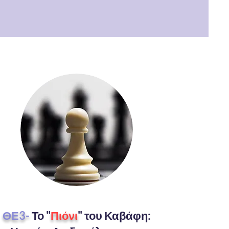
ΘΕ3-
Το "
Πιόνι
" του Καβάφη: