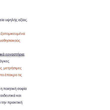
εία υψηλής αξίας,
 εξατομικευμένα
ς μαθησιακούς
ικά εργαστήρια
,
νάγκες.
ς, μετρήσιμες
το έπακρο τις
 η ποιητική σοφία
αιδευτικά και
ι την πρακτική