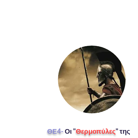
ΘΕ4-
Οι "
Θερμοπύλες
" της