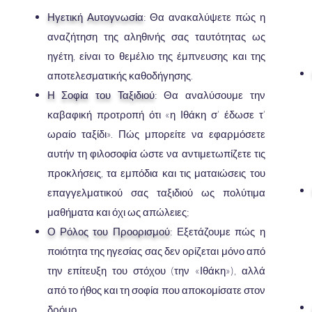
Ηγετική Αυτογνωσία
: Θα ανακαλύψετε πώς η
αναζήτηση της αληθινής σας ταυτότητας ως
ηγέτη, είναι το θεμέλιο της έμπνευσης και της
αποτελεσματικής καθοδήγησης.
Η Σοφία του Ταξιδιού
: Θα αναλύσουμε την
καβαφική προτροπή ότι «η Ιθάκη σ’ έδωσε τ’
ωραίο ταξίδι». Πώς μπορείτε να εφαρμόσετε
αυτήν τη φιλοσοφία ώστε να αντιμετωπίζετε τις
προκλήσεις, τα εμπόδια και τις ματαιώσεις του
επαγγελματικού σας ταξιδιού ως πολύτιμα
μαθήματα και όχι ως απώλειες;
Ο Ρόλος του Προορισμού
: Εξετάζουμε πώς η
ποιότητα της ηγεσίας σας δεν ορίζεται μόνο από
την επίτευξη του στόχου (την «Ιθάκη»), αλλά
από το ήθος και τη σοφία που αποκομίσατε στον
δρόμο.