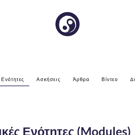
oetic Intelligence for Leade
Babis Michailidis
Ενότητες
Ασκήσεις
Άρθρα
Βίντεο
Δ
κές Ενότητες (Modules)