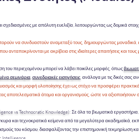
αι σχεδιασμένες με απόλυτη ευελιξία, λειτουργώντας ως δομικά στοιχ
μπορούν να συνδυαστούν αναμεταξύ τους, δημιουργώντας μοναδικά,
που ανταποκρίνονται με ακρίβεια στις ιδιαίτερες απαιτήσεις και του
ση του περιεχομένου μπορεί να λάβει ποικίλες μορφές, όπως
βιωματ
υμένα σεμινάρια
,
συνεδριακές εισηγήσεις
, ανάλογα με τις δικές σας α
υασμός και μορφή υλοποίησης έχει ως στόχο να προσφέρει πρακτικέ
ας αποτελεσματικά άτομα και οργανισμούς, ώστε να αξιοποιήσουν σ
ligence vs Technocratic Knowledge)
: Σε όλα τα βιωματικά εργαστήρια,
έγκυρα και τεχνοκρατικά κείμενα από τα μεγαλύτερα ακαδημαϊκά, εκπ
ισμούς του κόσμου, διασφαλίζοντας την επιστημονική τεκμηρίωση κα
Intelligence.