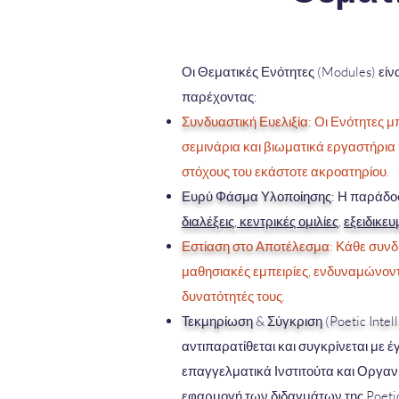
Οι Θεματικές Ενότητες (Modules) είν
παρέχοντας:
Συνδυαστική Ευελιξία
: Οι Ενότητες 
σεμινάρια και βιωματικά εργαστήρια 
στόχους του εκάστοτε ακροατηρίου.
Ευρύ Φάσμα Υλοποίησης
: Η παράδο
διαλέξεις, κεντρικές ομιλίες
,
εξειδικε
Εστίαση στο Αποτέλεσμα
: Κάθε συνδ
μαθησιακές εμπειρίες, ενδυναμώνοντ
δυνατότητές τους.
Τεκμηρίωση & Σύγκριση (Poetic Intel
αντιπαρατίθεται και συγκρίνεται με 
επαγγελματικά Ινστιτούτα και Οργαν
εφαρμογή των διδαγμάτων της Poetic 