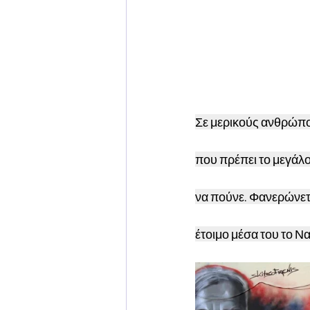
Σε μερικούς ανθρώπο
που πρέπει το μεγάλο
να πούνε. Φανερώνετα
έτοιμο μέσα του το Να