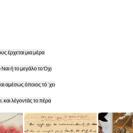
υς έρχεται μια μέρα
 Ναι ή το μεγάλο το Όχι
ι αμέσως όποιος τό ‘χει
ι, και λέγοντάς το πέρα