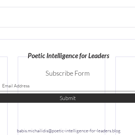
Poetic Intelligence for Leaders
Subscribe Form
Submit
babis.michailidis@poetic-intelligence-for-leaders.blog