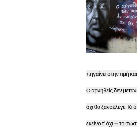
πηγαίνει στην τιμή κα
Ο αρνηθείς δεν μεταν
όχι θα ξαναέλεγε. Κι 
εκείνο τ’ όχι — το σωσ