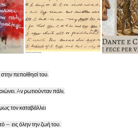
ι στην πεποίθησί του.
οιώνει. Aν ρωτιούνταν πάλι,
όμως τον καταβάλλει
τό —  εις όλην την ζωή του. 